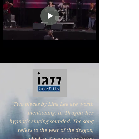
"Two pieces by Lina Lee are worth
mentioning. In ‘Dragon’ her
hypnotic singing sounded. The song
refers to the year of the dragon,
which in Korea points to the