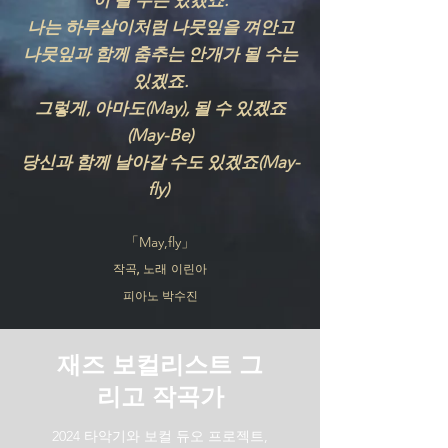
이 될 수는 있겠죠.
나는 하루살이처럼 나뭇잎을 껴안고
나뭇잎과 함께 춤추는 안개가 될 수는
있겠죠.
그렇게, 아마도(May), 될 수 있겠죠
(May-Be)
당신과 함께 날아갈 수도 있겠죠(May-
fly)
「May,fly」
작곡, 노래 이린아
피아노 박수진
재즈 보컬리스트 그
리고 작곡가
2024 타악기와 보컬 듀오 프로젝트,