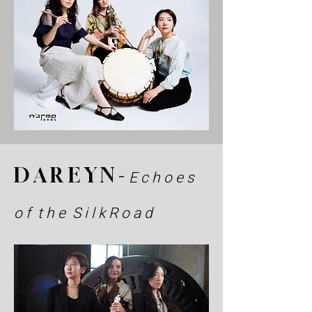
D A R E Y N -
E c h o e s
o f t h e S i l k R o a d