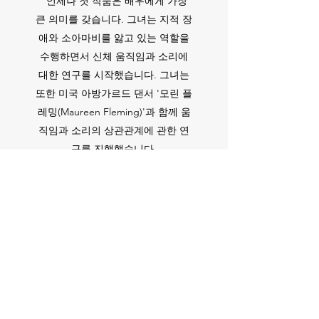
언제나 첫 작품은 배우에게 가장
큰 의미를 갖습니다. 그녀는 지적 장
애와 소아마비를 앓고 있는 역할을
수행하면서 신체 움직임과 소리에
대한 연구를 시작했습니다. 그녀는
또한 미국 아방가르드 댄서 '모린 플
레밍(Maureen Fleming)'과 함께 움
직임과 소리의 상관관계에 관한 연
구를 진행했습니다.
그녀는 그렇게 몸의 움직임과 자신
의 소리에 더 관심을 갖게 되었습니
다. 이후 한국 발성 교정 협회 창립
회원이 되었으며, 뮤지컬 분야의 연
구원으로도 활동하며 학술발표를
하기도 했습니다
. 그녀는 또한 7년
동안 다양한 음악 학원에서 음악적
목소리와 연기를 가르쳤습니다.