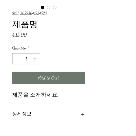
SKU: 36523641234523
제품명
Price
€15.00
Quantity
*
Add to Cart
제품을 소개하세요.  
상세정보
제품의 세부 사항들을 입력하세요. 제
환불 및 교환 정책
품의 크기, 재질, 관리방법 등 친절하고