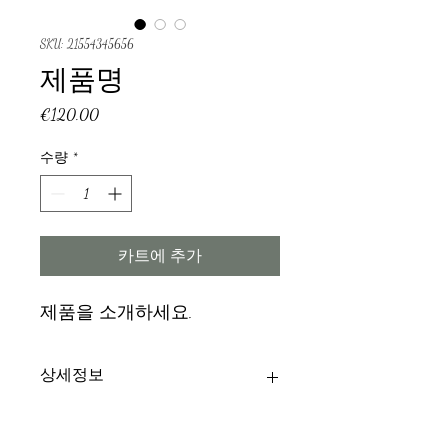
SKU: 21554345656
제품명
가
€120.00
격
수량
*
카트에 추가
제품을 소개하세요.  
상세정보
제품의 세부 사항들을 입력하세요. 제
환불 및 교환 정책
품의 크기, 재질, 관리방법 등 친절하고